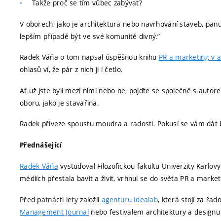
Takže proč se tím vůbec zabývat?
V oborech, jako je architektura nebo navrhování staveb, panu
lepším případě být ve své komunitě divný.”
Radek Váňa o tom napsal úspěšnou knihu
PR a marketing v a
ohlasů ví, že pár z nich ji i četlo.
Ať už jste byli mezi nimi nebo ne, pojďte se společně s auto
oboru, jako je stavařina.
Radek přiveze spoustu moudra a radosti. Pokusí se vám dát br
Přednášející
Radek Váňa
vystudoval Filozofickou fakultu Univerzity Karlovy
médiích přestala bavit a živit, vrhnul se do světa PR a market
Před patnácti lety založil
agenturu Idealab
, která stojí za ř
Management Journal
nebo festivalem architektury a design