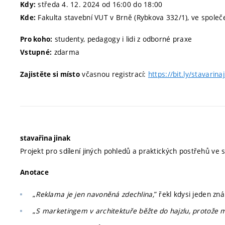
středa 4. 12. 2024 od 16:00 do 18:00
Kdy:
Fakulta stavební VUT v Brně (Rybkova 332/1), ve spole
Kde:
studenty, pedagogy i lidi z odborné praxe
Pro koho:
zdarma
Vstupné:
včasnou registrací:
https://bit.ly/stavarin
Zajistěte si místo
stavařina jinak
Projekt pro sdílení jiných pohledů a praktických postřehů ve s
Anotace
„
Reklama je jen navoněná zdechlina,
” řekl kdysi jeden z
„
S marketingem v architektuře běžte do hajzlu, protože