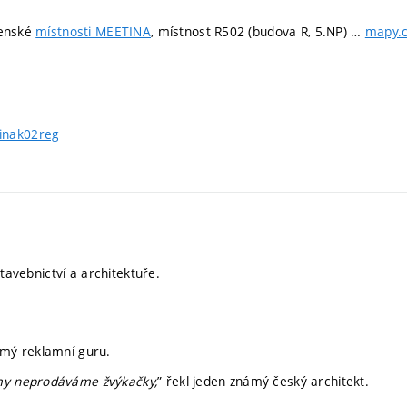
čenské
místnosti MEETINA
, místnost R502 (budova R, 5.NP)
…
mapy.
ajinak02reg
tavebnictví a architektuře.
námý reklamní guru.
 my neprodáváme žvýkačky,
” řekl jeden známý český architekt.