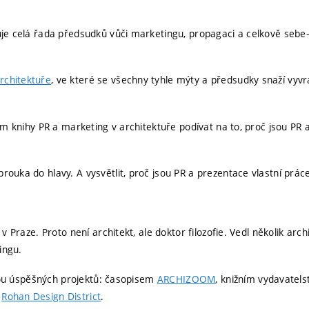
je celá řada předsudků vůči marketingu, propagaci a celkově sebe-p
rchitektuře
, ve které se všechny tyhle mýty a předsudky snaží vyvrá
rem knihy PR a marketing v architektuře podívat na to, proč jsou PR
ouka do hlavy. A vysvětlit, proč jsou PR a prezentace vlastní práce
 v Praze. Proto není architekt, ale doktor filozofie. Vedl několik ar
ingu.
adou úspěšných projektů: časopisem
ARCHIZOOM
, knižním vydavatel
u
Rohan Design District
.