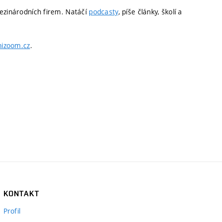
ezinárodních firem. Natáčí
podcasty
, píše články, školí a
izoom.cz
.
KONTAKT
Profil