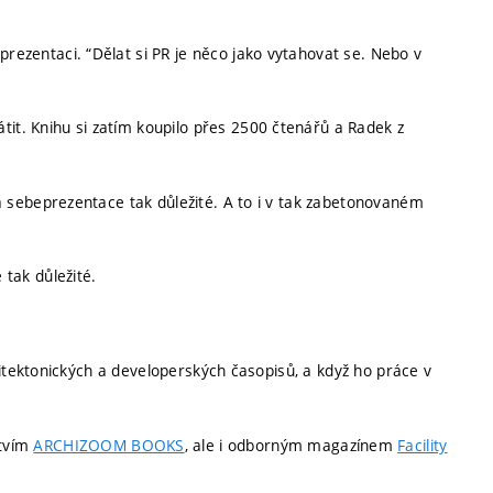
rezentaci. “Dělat si PR je něco jako vytahovat se. Nebo v
tit. Knihu si zatím koupilo přes 2500 čtenářů a Radek z
 a sebeprezentace tak důležité. A to i v tak zabetonovaném
 tak důležité.
chitektonických a developerských časopisů, a když ho práce v
stvím
ARCHIZOOM BOOKS
, ale i odborným magazínem
Facility