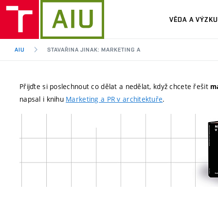
VĚDA A VÝZK
AIU
STAVAŘINA JINAK: MARKETING A
Přijďte si poslechnout co dělat a nedělat, když chcete řešit
ma
napsal i knihu
Marketing a PR v architektuře
.