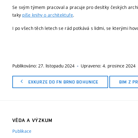
Se svým týmem pracoval a pracuje pro desítky českých archit
taky
píše knihy o architektuře
.
I po všech těch letech se rád potkává s lidmi, se kterými hov
Publikováno:
27. listopadu 2024
Upraveno:
4. prosince 2024
EXKURZE DO FN BRNO BOHUNICE
BIM Z P
VĚDA A VÝZKUM
Publikace