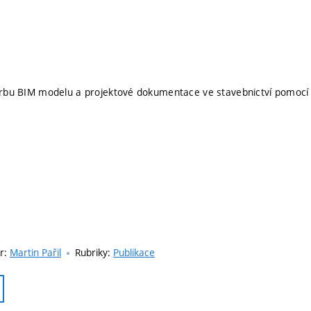
vorbu BIM modelu a projektové dokumentace ve stavebnictví pomocí 
r:
Martin Pařil
Rubriky:
Publikace