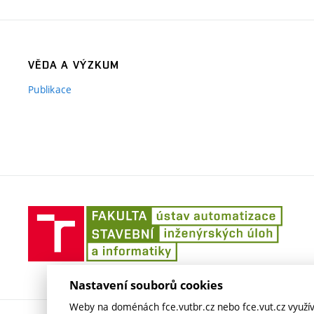
VĚDA A VÝZKUM
Publikace
Ústav
automa
inžený
úloh
Nastavení souborů cookies
Weby na doménách fce.vutbr.cz nebo fce.vut.cz využíva