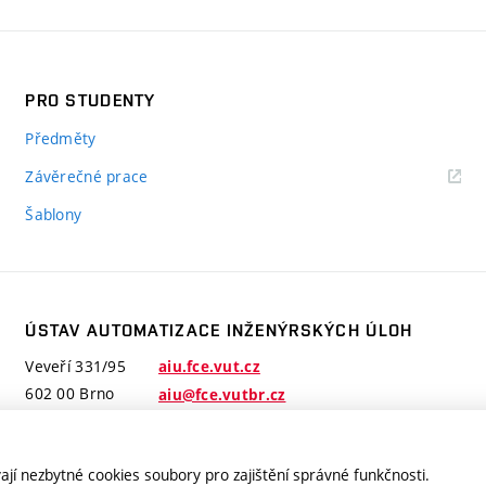
PRO STUDENTY
Předměty
Závěrečné prace
Šablony
ÚSTAV AUTOMATIZACE INŽENÝRSKÝCH ÚLOH
tizace
Veveří 331/95
aiu.fce.vut.cz
rských
602 00 Brno
aiu@fce.vutbr.cz
jí nezbytné cookies soubory pro zajištění správné funkčnosti.