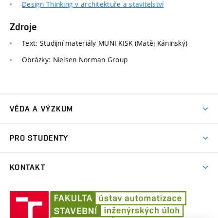
Design Thinking v architektuře a stavitelství
Zdroje
Text: Studijní materiály MUNI KISK (Matěj Káninský)
Obrázky: Nielsen Norman Group
VĚDA A VÝZKUM
Publikace
PRO STUDENTY
Předměty
KONTAKT
Závěrečné prace
Profil
Šablony
Ústav
automati