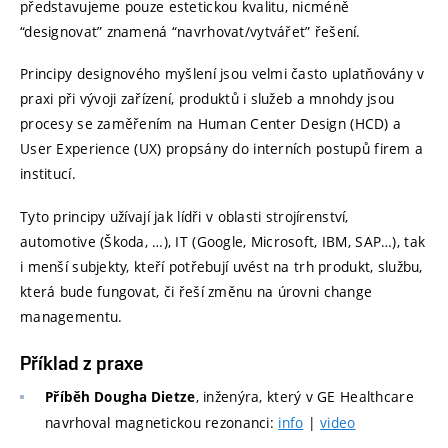
představujeme pouze estetickou kvalitu, nicméně
“designovat” znamená “navrhovat/vytvářet” řešení.
Principy designového myšlení jsou velmi často uplatňovány v
praxi při vývoji zařízení, produktů i služeb a mnohdy jsou
procesy se zaměřením na Human Center Design (HCD) a
User Experience (UX) propsány do interních postupů firem a
institucí.
Tyto principy užívají jak lídři v oblasti strojírenství,
automotive (Škoda, …), IT (Google, Microsoft, IBM, SAP…), tak
i menší subjekty, kteří potřebují uvést na trh produkt, službu,
která bude fungovat, či řeší změnu na úrovni change
managementu.
Příklad z praxe
, inženýra, který v GE Healthcare
Příběh Dougha Dietze
navrhoval magnetickou rezonanci:
info
|
video