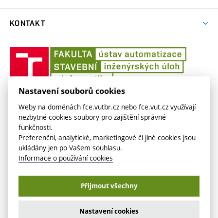
Předměty
KONTAKT
Závěrečné prace
Profil
Šablony
Ústav
automati
inženýrsk
úloh
Nastavení souborů cookies
ÚSTAV AUTOMATIZACE INŽENÝRSKÝCH ÚLOH
Weby na doménách fce.vutbr.cz nebo fce.vut.cz využívají
Veveří 331/95
nezbytné cookies soubory pro zajištění správné
aiu.fce.vut.cz
funkčnosti.
602 00 Brno
aiu@fce.vutbr.cz
Preferenční, analytické, marketingové či jiné cookies jsou
ukládány jen po Vašem souhlasu.
Informace o používání cookies
Copyright © VUT v Brně2026
Přijmout všechny
Nastavení cookies
Přihlášení
Nastavení cookies
Prohlášení o přístupnosti