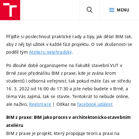
HLEDAT
MENU
Přijďte si poslechnout praktické rady a tipy, jak dělat BIM tak,
aby z něj byl užitek v každé fázi projektu. O své zkušenosti se
podělí tým
Atelieru Velehradský
.
Po dlouhé době organizujeme na Fakultě stavební VUT v
Brně zase přednášku BIM z praxe, kde je zvána krom
studentů i odborná veřejnost, tak pokud máte čas ve středu
16. 3. 2022 od 16:00 do 17:30 a jste nebo budete v Brně, a
téma Vás zajímá, tak se stavte. Tentokrát to nebude online,
ale naživo.
Registrace
| Odkaz na
facebook událost
BIM z praxe: BIM jako proces v architektonicko-stavebním
ateliéru
BIM z praxe je projekt, který propojuje teorii a praxi na