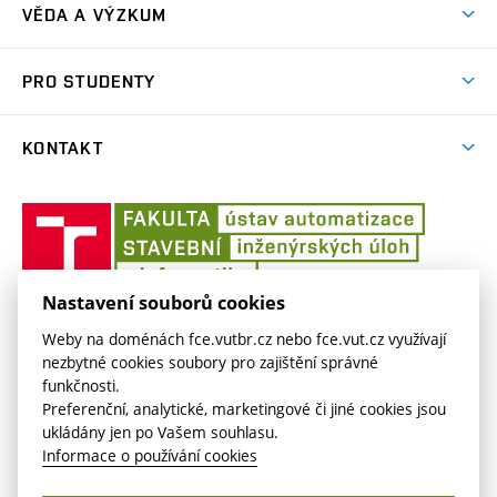
VĚDA A VÝZKUM
Publikace
PRO STUDENTY
Předměty
KONTAKT
Závěrečné prace
Profil
Šablony
Ústav
automati
inženýrsk
úloh
Nastavení souborů cookies
ÚSTAV AUTOMATIZACE INŽENÝRSKÝCH ÚLOH
Weby na doménách fce.vutbr.cz nebo fce.vut.cz využívají
Veveří 331/95
nezbytné cookies soubory pro zajištění správné
aiu.fce.vut.cz
funkčnosti.
602 00 Brno
aiu@fce.vutbr.cz
Preferenční, analytické, marketingové či jiné cookies jsou
ukládány jen po Vašem souhlasu.
Informace o používání cookies